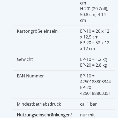
cm
H 20“ (20 Zoll),
50,8 cm, B 14
cm
Kartongröße einzeln
EP-10 = 26 x 12
x 12,5 cm
EP-20 = 52 x 12
x 12 cm
Gewicht
EP-10 = 1,2 kg
EP-20 = 2,8 kg
EAN Nummer
EP-10 =
4250188803344
EP-20 =
4250188803351
Mindestbetriebsdruck
ca. 1 bar
Nutzungseinschränkungen!
nur mit