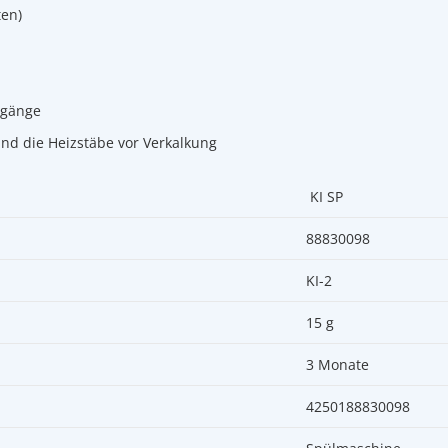
ten)
lgänge
nd die Heizstäbe vor Verkalkung
KI SP
88830098
KI-2
15 g
3 Monate
4250188830098