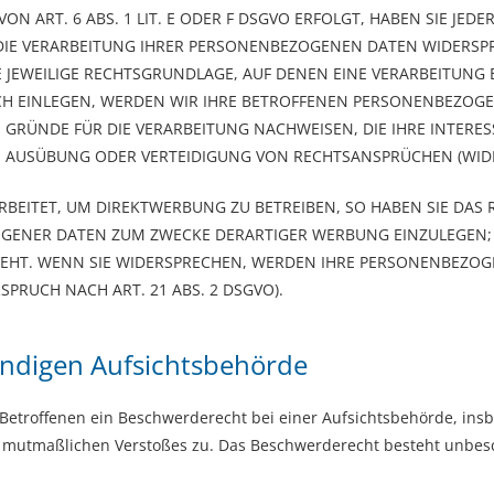
ART. 6 ABS. 1 LIT. E ODER F DSGVO ERFOLGT, HABEN SIE JEDER
IE VERARBEITUNG IHRER PERSONENBEZOGENEN DATEN WIDERSPRU
E JEWEILIGE RECHTSGRUNDLAGE, AUF DENEN EINE VERARBEITUNG 
 EINLEGEN, WERDEN WIR IHRE BETROFFENEN PERSONENBEZOGEN
RÜNDE FÜR DIE VERARBEITUNG NACHWEISEN, DIE IHRE INTERES
 AUSÜBUNG ODER VERTEIDIGUNG VON RECHTSANSPRÜCHEN (WIDER
ITET, UM DIREKTWERBUNG ZU BETREIBEN, SO HABEN SIE DAS R
ENER DATEN ZUM ZWECKE DERARTIGER WERBUNG EINZULEGEN; DI
TEHT. WENN SIE WIDERSPRECHEN, WERDEN IHRE PERSONENBEZO
RUCH NACH ART. 21 ABS. 2 DSGVO).
ändigen Aufsichts­behörde
Betroffenen ein Beschwerderecht bei einer Aufsichtsbehörde, ins
es mutmaßlichen Verstoßes zu. Das Beschwerderecht besteht unbes