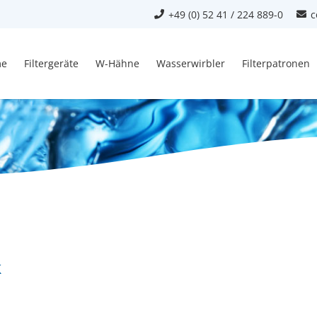
+49 (0) 52 41 / 224 889-0
c
e
Filtergeräte
W-Hähne
Wasserwirbler
Filterpatronen
k