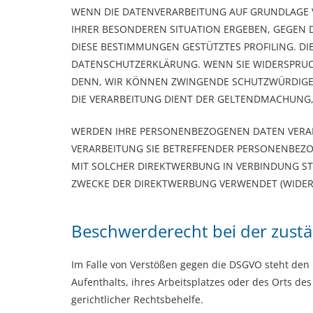
WENN DIE DATENVERARBEITUNG AUF GRUNDLAGE VON 
IHRER BESONDEREN SITUATION ERGEBEN, GEGEN D
DIESE BESTIMMUNGEN GESTÜTZTES PROFILING. DI
DATENSCHUTZERKLÄRUNG. WENN SIE WIDERSPRUCH
DENN, WIR KÖNNEN ZWINGENDE SCHUTZWÜRDIGE G
DIE VERARBEITUNG DIENT DER GELTENDMACHUNG,
WERDEN IHRE PERSONENBEZOGENEN DATEN VERARBE
VERARBEITUNG SIE BETREFFENDER PERSONENBEZOG
MIT SOLCHER DIREKTWERBUNG IN VERBINDUNG S
ZWECKE DER DIREKTWERBUNG VERWENDET (WIDERSP
Beschwerde­recht bei der zust
Im Falle von Verstößen gegen die DSGVO steht den 
Aufenthalts, ihres Arbeitsplatzes oder des Orts d
gerichtlicher Rechtsbehelfe.