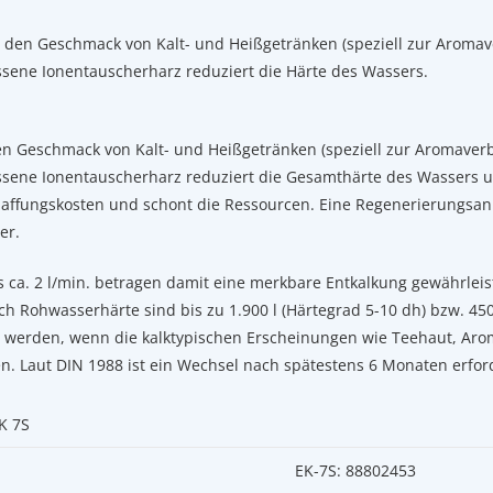
t den Geschmack von Kalt- und Heißgetränken (speziell zur Aroma
ssene Ionentauscherharz reduziert die Härte des Wassers.
en Geschmack von Kalt- und Heißgetränken (speziell zur Aromaver
ssene Ionentauscherharz reduziert die Gesamthärte des Wassers un
haffungskosten und schont die Ressourcen. Eine Regenerierungsan
er.
als ca. 2 l/min. betragen damit eine merkbare Entkalkung gewährlei
h Rohwasserhärte sind bis zu 1.900 l (Härtegrad 5-10 dh) bzw. 45
t werden, wenn die kalktypischen Erscheinungen wie Teehaut, Arom
n. Laut DIN 1988 ist ein Wechsel nach spätestens 6 Monaten erford
K 7S
EK-7S: 88802453