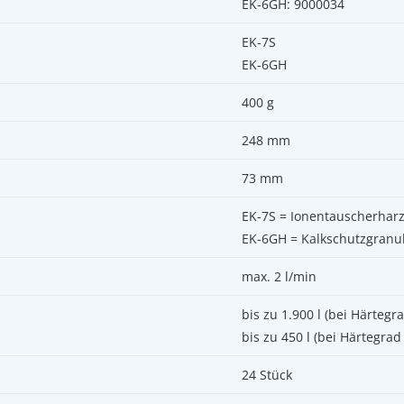
EK-6GH: 9000034
EK-7S
EK-6GH
400 g
248 mm
73 mm
EK-7S = Ionentauscherhar
EK-6GH = Kalkschutzgranu
max. 2 l/min
bis zu 1.900 l (bei Härtegr
bis zu 450 l (bei Härtegrad
24 Stück