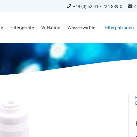
+49 (0) 52 41 / 224 889-0
c
e
Filtergeräte
W-Hähne
Wasserwirbler
Filterpatronen