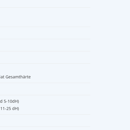
z
lat Gesamthärte
ad 5-10dH)
 11-25 dH)