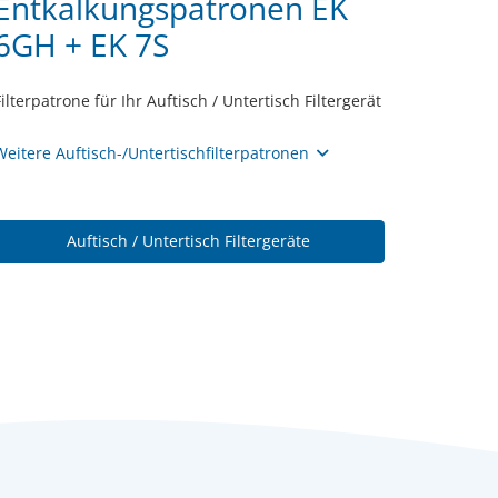
Entkalkungspatronen EK
6GH + EK 7S
Filterpatrone für Ihr Auftisch / Untertisch Filtergerät
Weitere Auftisch-/Untertischfilterpatronen
Auftisch / Untertisch Filtergeräte