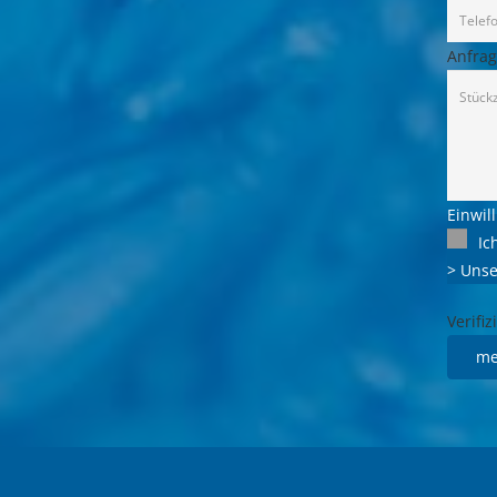
Anfrag
Einwil
Ic
> Unse
Verifi