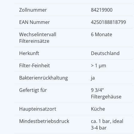
Zollnummer
84219900
EAN Nummer
4250188818799
Wechselintervall
6 Monate
Filtereinsätze
Herkunft
Deutschland
Filter-Feinheit
> 1 µm
Bakterienrückhaltung
ja
Gefertigt für
9 3/4“
Filtergehäuse
Haupteinsatzort
Küche
Mindestbetriebsdruck
ca. 1 bar, ideal
3-4 bar