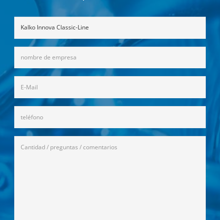
Ohne
Titel
Firma
/
Name
E-
(Obligatorio)
Mail
(Obligatorio)
Telefon
Anfrage
(Obligatorio)