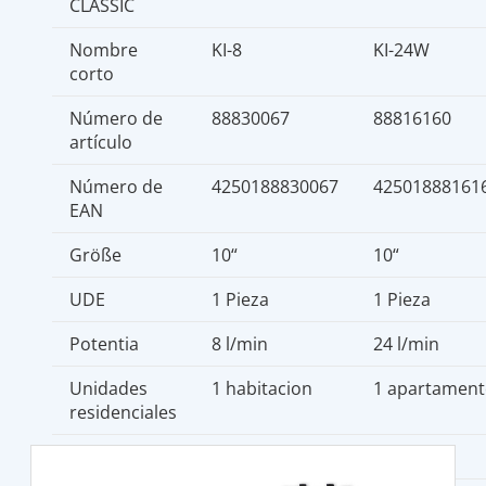
CLASSIC
Nombre
KI-8
KI-24W
corto
Número de
88830067
88816160
artículo
Número de
4250188830067
42501888161
EAN
Größe
10“
10“
UDE
1 Pieza
1 Pieza
Potentia
8 l/min
24 l/min
Unidades
1 habitacion
1 apartamen
residenciales
Conexión
3/8“
1“