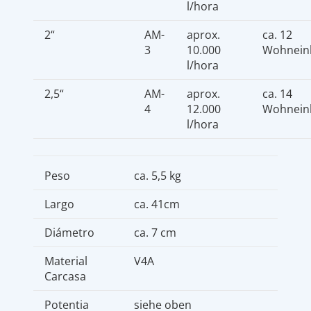
l/hora
2“
AM-
aprox.
ca. 12
3
10.000
Wohnein
l/hora
2,5“
AM-
aprox.
ca. 14
4
12.000
Wohnein
l/hora
Peso
ca. 5,5 kg
Largo
ca. 41cm
Diámetro
ca. 7 cm
Material
V4A
Carcasa
Potentia
siehe oben