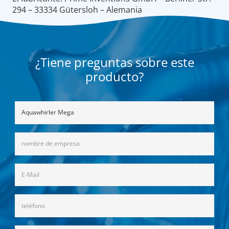
294 – 33334 Gütersloh – Alemania
¿Tiene preguntas sobre este
producto?
Ohne
Titel
Firma
/
Name
E-
(Obligatorio)
Mail
(Obligatorio)
Telefon