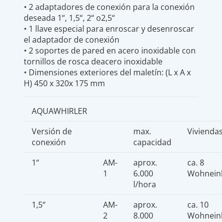
• 2 adaptadores de conexión para la conexión
deseada 1“, 1,5“, 2“ o2,5“
• 1 llave especial para enroscar y desenroscar
el adaptador de conexión
• 2 soportes de pared en acero inoxidable con
tornillos de rosca deacero inoxidable
• Dimensiones exteriores del maletín: (L x A x
H) 450 x 320x 175 mm
AQUAWHIRLER
Versión de
max.
Vivienda
conexión
capacidad
1“
AM-
aprox.
ca. 8
1
6.000
Wohnein
l/hora
1,5“
AM-
aprox.
ca. 10
2
8.000
Wohnein