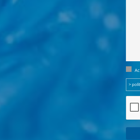
Einwil
Ac
(Obliga
> polí
CAPT