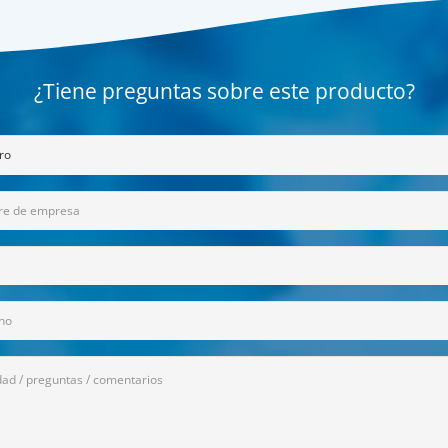
¿Tiene preguntas sobre este producto?
torio)
torio)
on
ge
torio)