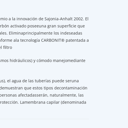
io a la innovación de Sajonia-Anhalt 2002. El
carbón activado poseeuna gran superficie que
ales. Eliminaprincipalmente los indeseadas
conforme ala tecnología CARBONIT® patentada a
 filtro
tismos hidráulicos) y cómodo manejomediante
us), el agua de las tuberías puede seruna
nn demuestran que estos tipos decontaminación
 personas afectadasserán, naturalmente, las
a protección. Lamembrana capilar (denominada