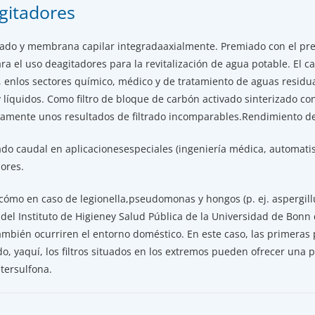
gitadores
ado y membrana capilar integradaaxialmente. Premiado con el prem
 el uso deagitadores para la revitalización de agua potable. El 
, enlos sectores químico, médico y de tratamiento de aguas residu
y líquidos. Como filtro de bloque de carbón activado sinterizado 
camente unos resultados de filtrado incomparables.Rendimiento del
ado caudal en aplicacionesespeciales (ingeniería médica, automa
ores.
cómo en caso de legionella,pseudomonas y hongos (p. ej. aspergill
s del Instituto de Higieney Salud Pública de la Universidad de Bo
ambién ocurriren el entorno doméstico. En este caso, las primeras
do, yaquí, los filtros situados en los extremos pueden ofrecer un
tersulfona.