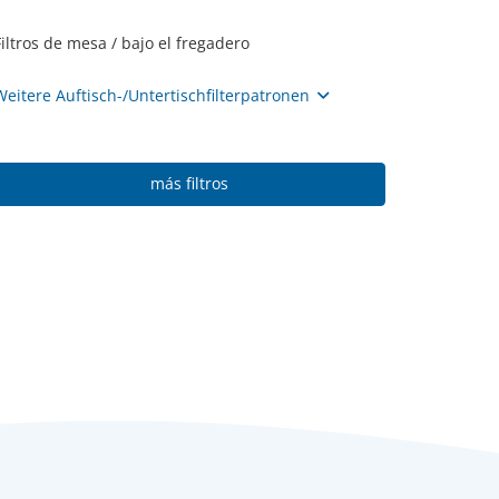
Filtros de mesa / bajo el fregadero
Weitere Auftisch-/Untertischfilterpatronen
más filtros